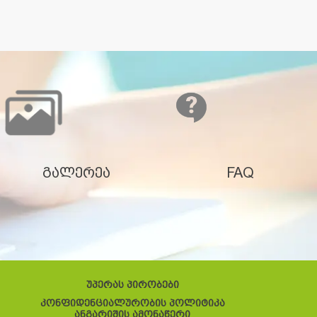
გალერეა
FAQ
უპერას პირობები
კონფიდენციალურობის პოლიტიკა
ანგარიშის ამონაწერი