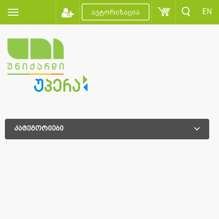
EN
ავტორიზაცია
კატეგორიები
დამატებითი დახარისხება
დამატებითი დახარისხება