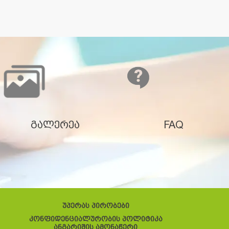
გალერეა
FAQ
უპერას პირობები
კონფიდენციალურობის პოლიტიკა
ანგარიშის ამონაწერი