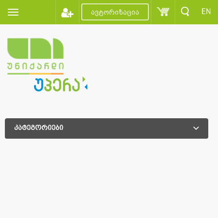
EN
ავტორიზაცია
კატეგორიები
დამატებითი დახარისხება
დამატებითი დახარისხება