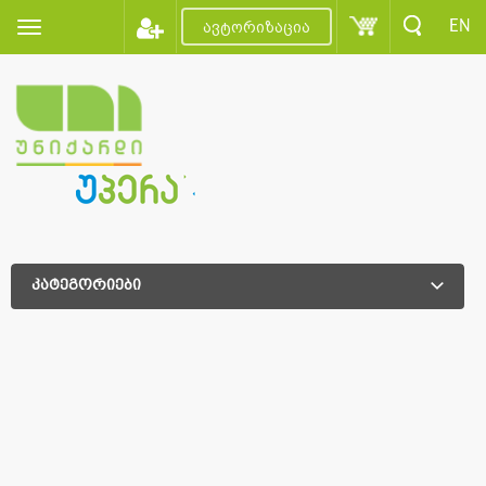
EN
ავტორიზაცია
კატეგორიები
დამატებითი დახარისხება
დამატებითი დახარისხება