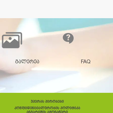
გალერეა
FAQ
უპერას პირობები
კონფიდენციალურობის პოლიტიკა
ანგარიშის ამონაწერი