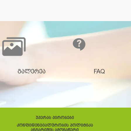
გალერეა
FAQ
უპერას პირობები
კონფიდენციალურობის პოლიტიკა
ანგარიშის ამონაწერი