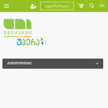
EN
ავტორიზაცია
კატეგორიები
დამატებითი დახარისხება
დამატებითი დახარისხება