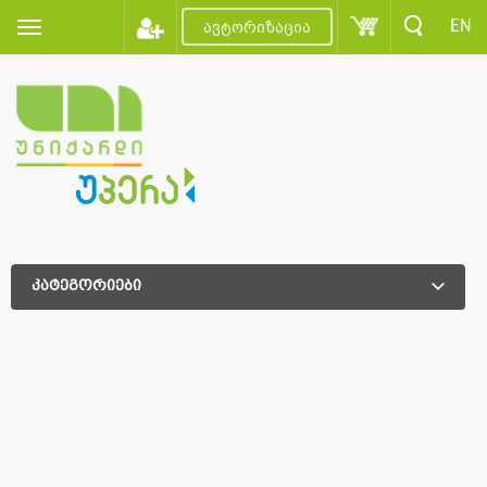
EN
ავტორიზაცია
კატეგორიები
დამატებითი დახარისხება
დამატებითი დახარისხება