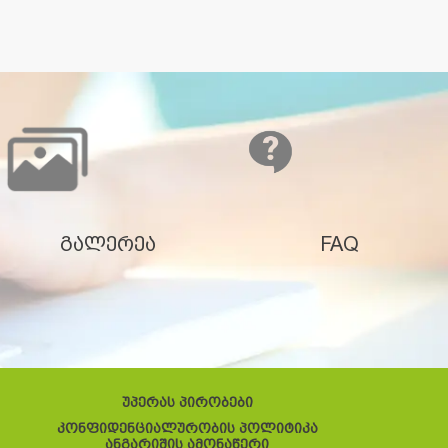
გალერეა
FAQ
უპერას პირობები
კონფიდენციალურობის პოლიტიკა
ანგარიშის ამონაწერი