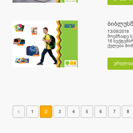
ბიბლუსშ
13/09/2018
მოემზადე 
16 სექტემბ
ქულები მომ
ვრცლად
1
2
3
4
5
6
7
8