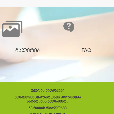
გალერეა
FAQ
უპერას პირობები
კონფიდენციალურობის პოლიტიკა
ანგარიშის ამონაწერი
ბარათის დაბლოკვა