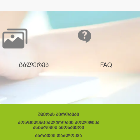
გალერეა
FAQ
უპერას პირობები
კონფიდენციალურობის პოლიტიკა
ანგარიშის ამონაწერი
ბარათის დაბლოკვა