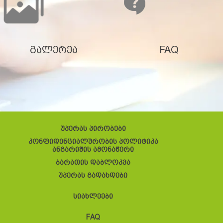
გალერეა
FAQ
უპერას პირობები
კონფიდენციალურობის პოლიტიკა
ანგარიშის ამონაწერი
ბარათის დაბლოკვა
უპერას გადახდები
სიახლეები
FAQ