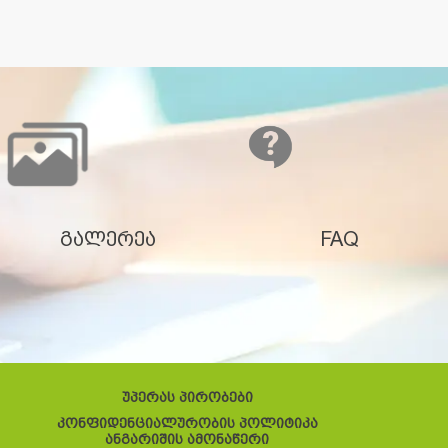
გალერეა
FAQ
უპერას პირობები
კონფიდენციალურობის პოლიტიკა
ანგარიშის ამონაწერი