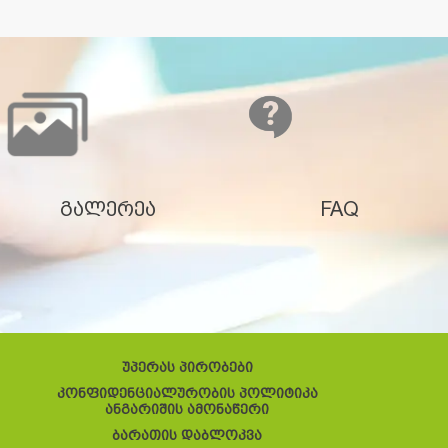
გალერეა
FAQ
უპერას პირობები
კონფიდენციალურობის პოლიტიკა
ანგარიშის ამონაწერი
ბარათის დაბლოკვა