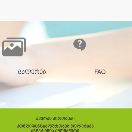
გალერეა
FAQ
უპერას პირობები
კონფიდენციალურობის პოლიტიკა
ანგარიშის ამონაწერი