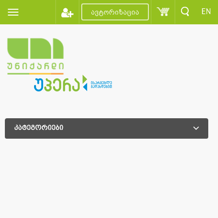
EN
ავტორიზაცია
კატეგორიები
დამატებითი დახარისხება
დამატებითი დახარისხება