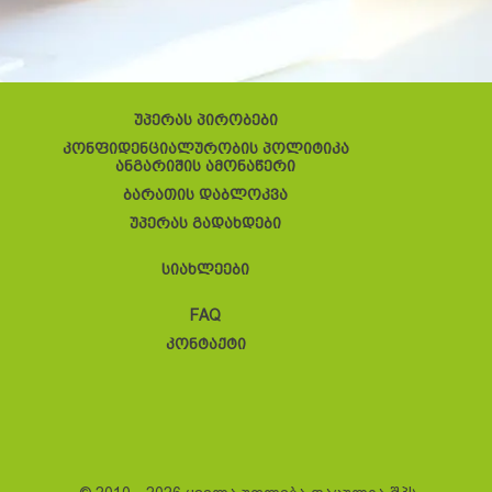
უპერას პირობები
კონფიდენციალურობის პოლიტიკა
ანგარიშის ამონაწერი
ბარათის დაბლოკვა
უპერას გადახდები
სიახლეები
FAQ
კონტაქტი