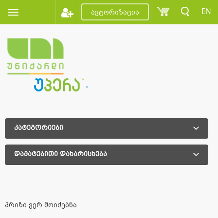
EN
ავტორიზაცია
კატეგორიები
დამატებითი დახარისხება
დამატებითი დახარისხება
პრიზი ვერ მოიძებნა