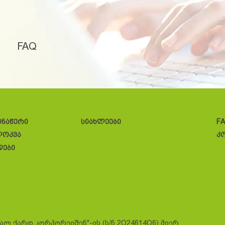
FAQ
ონაწერი
სიახლეები
F
ლოკვა
კ
დები
სალ ქარდ კორპორეიშენ"-ის (ს/ნ 2O24614O6) მიერ