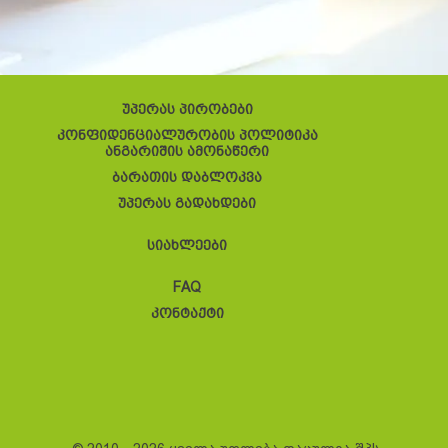
უპერას პირობები
კონფიდენციალურობის პოლიტიკა
ანგარიშის ამონაწერი
ბარათის დაბლოკვა
უპერას გადახდები
სიახლეები
FAQ
კონტაქტი