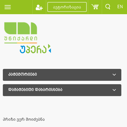
EN
ავტორიზაცია
კატეგორიები
დამატებითი დახარისხება
დამატებითი დახარისხება
პრიზი ვერ მოიძებნა