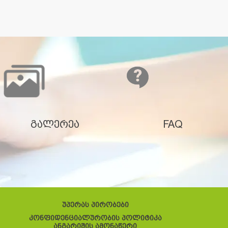
გალერეა
FAQ
უპერას პირობები
კონფიდენციალურობის პოლიტიკა
ანგარიშის ამონაწერი