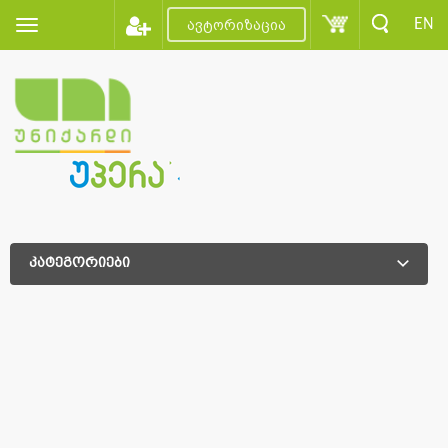
EN
ავტორიზაცია
კატეგორიები
დამატებითი დახარისხება
დამატებითი დახარისხება