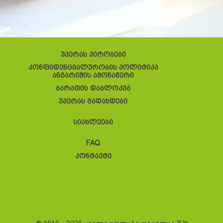
უპერას პირობები
კონფიდენციალურობის პოლიტიკა
ანგარიშის ამონაწერი
ბარათის დაბლოკვა
უპერას გადახდები
სიახლეები
FAQ
კონტაქტი