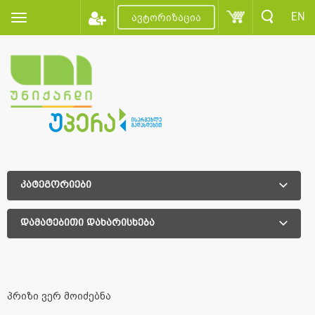
EN
ავტორიზაცია
კატეგორიები
დამატებითი დახარისხება
დამატებითი დახარისხება
პრიზი ვერ მოიძებნა