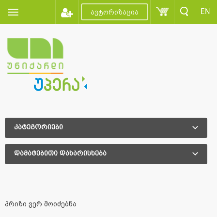
EN
ავტორიზაცია
კატეგორიები
დამატებითი დახარისხება
დამატებითი დახარისხება
პრიზი ვერ მოიძებნა