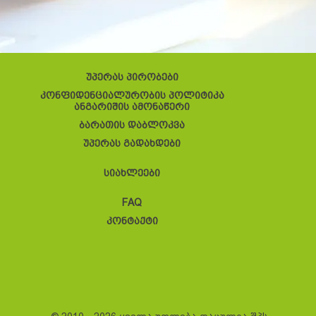
უპერას პირობები
კონფიდენციალურობის პოლიტიკა
ანგარიშის ამონაწერი
ბარათის დაბლოკვა
უპერას გადახდები
სიახლეები
FAQ
კონტაქტი