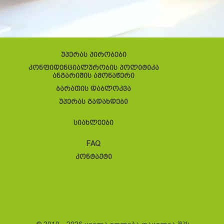
უპერას პირობები
კონფიდენციალურობის პოლიტიკა
ანგარიშის ამონაწერი
ბარათის დაბლოკვა
უპერას გადახდები
სიახლეები
FAQ
კონტაქტი