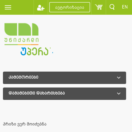
EN
ავტორიზაცია
კატეგორიები
დამატებითი დახარისხება
დამატებითი დახარისხება
პრიზი ვერ მოიძებნა