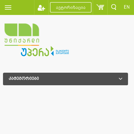
EN
ავტორიზაცია
კატეგორიები
დამატებითი დახარისხება
დამატებითი დახარისხება