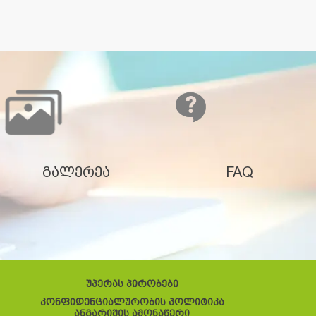
გალერეა
FAQ
უპერას პირობები
კონფიდენციალურობის პოლიტიკა
ანგარიშის ამონაწერი