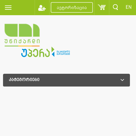
EN
ავტორიზაცია
კატეგორიები
დამატებითი დახარისხება
დამატებითი დახარისხება