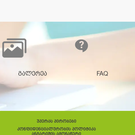
გალერეა
FAQ
უპერას პირობები
კონფიდენციალურობის პოლიტიკა
ანგარიშის ამონაწერი