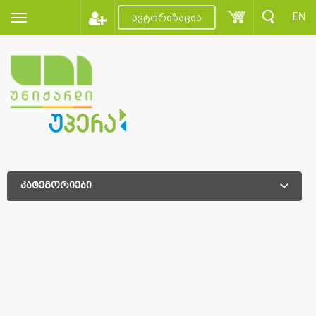
EN
ავტორიზაცია
კატეგორიები
დამატებითი დახარისხება
დამატებითი დახარისხება