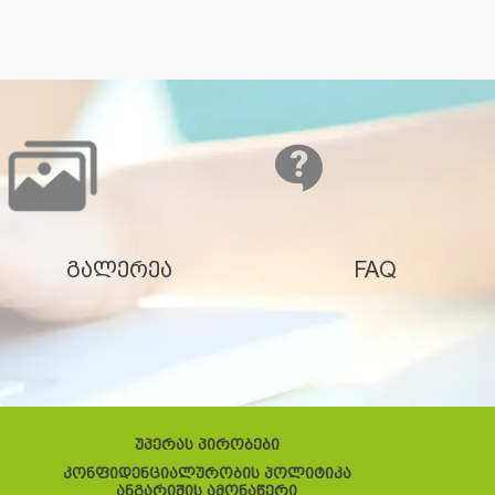
გალერეა
FAQ
უპერას პირობები
კონფიდენციალურობის პოლიტიკა
ანგარიშის ამონაწერი