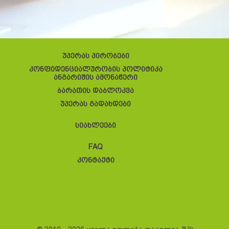
უპერას პირობები
კონფიდენციალურობის პოლიტიკა
ანგარიშის ამონაწერი
ბარათის დაბლოკვა
უპერას გადახდები
სიახლეები
FAQ
კონტაქტი