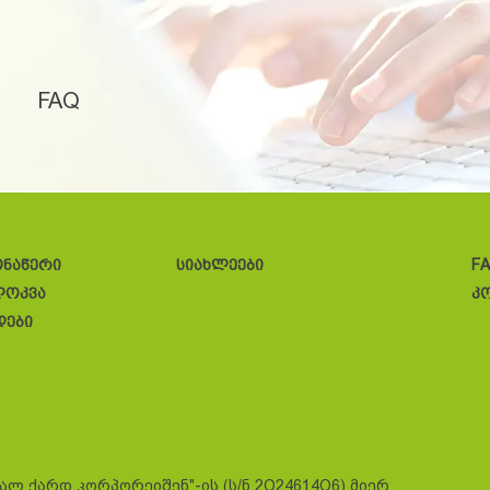
FAQ
ონაწერი
სიახლეები
F
ლოკვა
კ
დები
სალ ქარდ კორპორეიშენ"-ის (ს/ნ 2O24614O6) მიერ