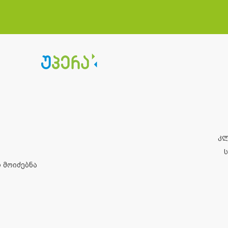
კ
 მოიძებნა