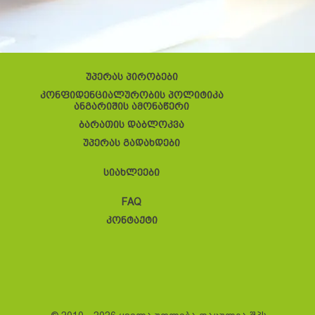
უპერას პირობები
კონფიდენციალურობის პოლიტიკა
ანგარიშის ამონაწერი
ბარათის დაბლოკვა
უპერას გადახდები
სიახლეები
FAQ
კონტაქტი