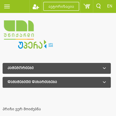
EN
ავტორიზაცია
კატეგორიები
დამატებითი დახარისხება
დამატებითი დახარისხება
პრიზი ვერ მოიძებნა