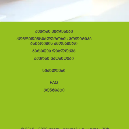
უპერას პირობები
კონფიდენციალურობის პოლიტიკა
ანგარიშის ამონაწერი
ბარათის დაბლოკვა
უპერას გადახდები
სიახლეები
FAQ
კონტაქტი