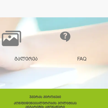
გალერეა
FAQ
უპერას პირობები
კონფიდენციალურობის პოლიტიკა
ანგარიშის ამონაწერი