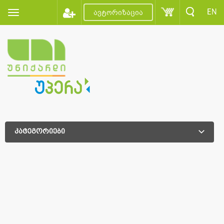
EN
ავტორიზაცია
კატეგორიები
დამატებითი დახარისხება
დამატებითი დახარისხება