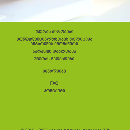
უპერას პირობები
კონფიდენციალურობის პოლიტიკა
ანგარიშის ამონაწერი
ბარათის დაბლოკვა
უპერას გადახდები
სიახლეები
FAQ
კონტაქტი