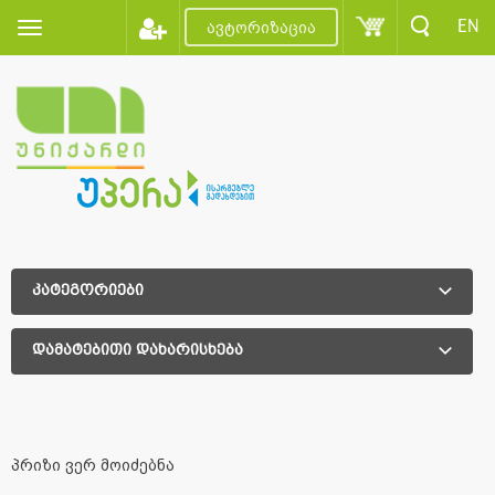
EN
ავტორიზაცია
კატეგორიები
დამატებითი დახარისხება
დამატებითი დახარისხება
პრიზი ვერ მოიძებნა