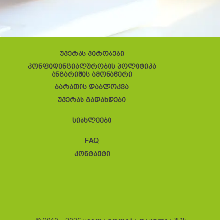
უპერას პირობები
კონფიდენციალურობის პოლიტიკა
ანგარიშის ამონაწერი
ბარათის დაბლოკვა
უპერას გადახდები
სიახლეები
FAQ
კონტაქტი