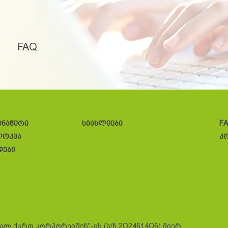
FAQ
ონაწერი
სიახლეები
F
ლოკვა
კ
დები
სალ ქარდ კორპორეიშენ"-ის (ს/ნ 2O24614O6) მიერ