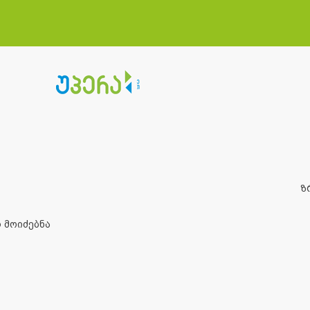
ზ
 მოიძებნა