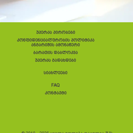
უპერას პირობები
კონფიდენციალურობის პოლიტიკა
ანგარიშის ამონაწერი
ბარათის დაბლოკვა
უპერას გადახდები
სიახლეები
FAQ
კონტაქტი