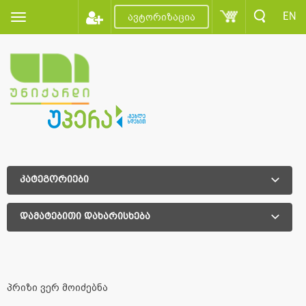
EN
ავტორიზაცია
კატეგორიები
დამატებითი დახარისხება
დამატებითი დახარისხება
პრიზი ვერ მოიძებნა