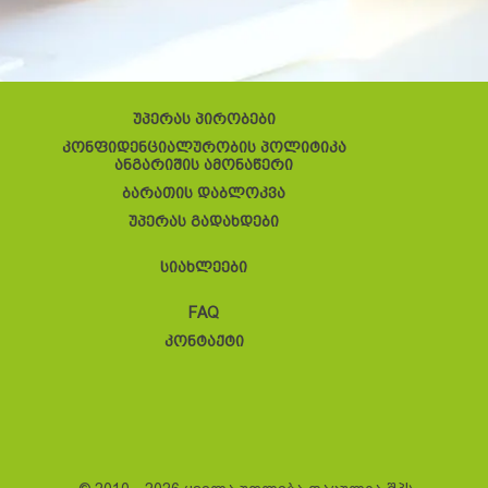
უპერას პირობები
კონფიდენციალურობის პოლიტიკა
ანგარიშის ამონაწერი
ბარათის დაბლოკვა
უპერას გადახდები
სიახლეები
FAQ
კონტაქტი