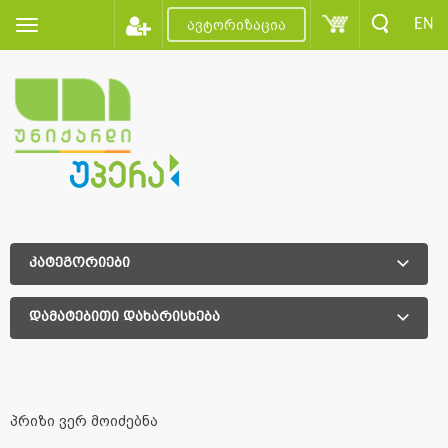
EN
ავტორიზაცია
კატეგორიები
დამატებითი დახარისხება
დამატებითი დახარისხება
პრიზი ვერ მოიძებნა