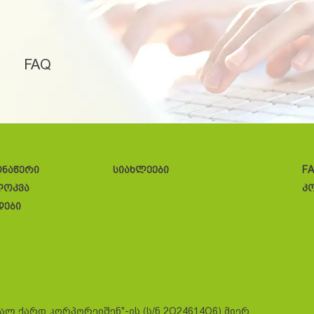
FAQ
ონაწერი
სიახლეები
F
ლოკვა
კ
დები
სალ ქარდ კორპორეიშენ"-ის (ს/ნ 2O24614O6) მიერ