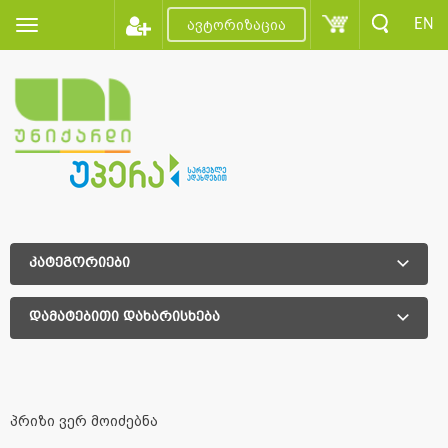
EN
ავტორიზაცია
კატეგორიები
დამატებითი დახარისხება
დამატებითი დახარისხება
პრიზი ვერ მოიძებნა