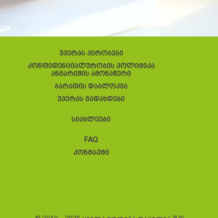
უპერას პირობები
კონფიდენციალურობის პოლიტიკა
ანგარიშის ამონაწერი
ბარათის დაბლოკვა
უპერას გადახდები
სიახლეები
FAQ
კონტაქტი