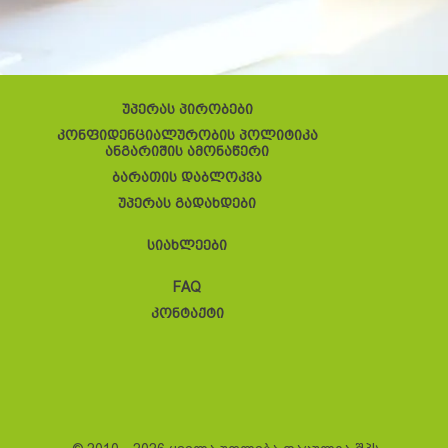
უპერას პირობები
კონფიდენციალურობის პოლიტიკა
ანგარიშის ამონაწერი
ბარათის დაბლოკვა
უპერას გადახდები
სიახლეები
FAQ
კონტაქტი