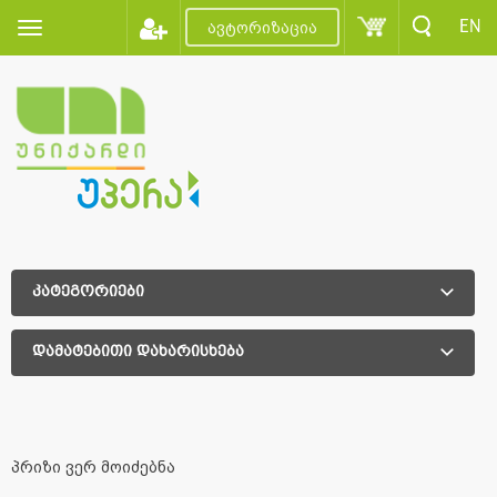
EN
ავტორიზაცია
კატეგორიები
დამატებითი დახარისხება
დამატებითი დახარისხება
პრიზი ვერ მოიძებნა