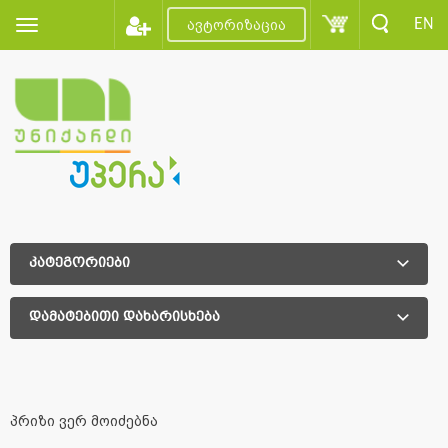
EN
ავტორიზაცია
კატეგორიები
დამატებითი დახარისხება
დამატებითი დახარისხება
პრიზი ვერ მოიძებნა