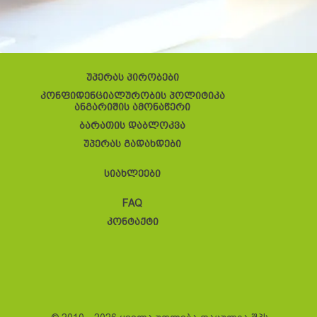
უპერას პირობები
კონფიდენციალურობის პოლიტიკა
ანგარიშის ამონაწერი
ბარათის დაბლოკვა
უპერას გადახდები
სიახლეები
FAQ
კონტაქტი