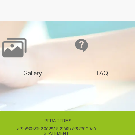
Gallery
FAQ
UPERA TERMS
ᲙᲝᲜᲤᲘᲓᲔᲜᲪᲘᲐᲚᲣᲠᲝᲑᲘᲡ ᲞᲝᲚᲘᲢᲘᲙᲐ
STATEMENT