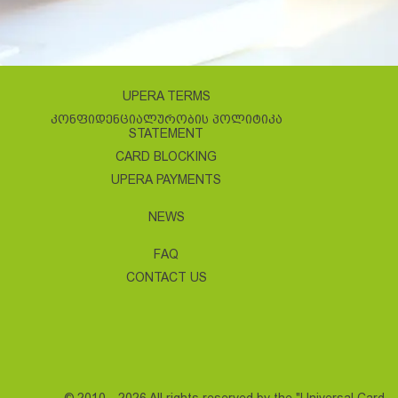
UPERA TERMS
ᲙᲝᲜᲤᲘᲓᲔᲜᲪᲘᲐᲚᲣᲠᲝᲑᲘᲡ ᲞᲝᲚᲘᲢᲘᲙᲐ
STATEMENT
CARD BLOCKING
UPERA PAYMENTS
NEWS
FAQ
CONTACT US