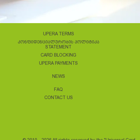
UPERA TERMS
ᲙᲝᲜᲤᲘᲓᲔᲜᲪᲘᲐᲚᲣᲠᲝᲑᲘᲡ ᲞᲝᲚᲘᲢᲘᲙᲐ
STATEMENT
CARD BLOCKING
UPERA PAYMENTS
NEWS
FAQ
CONTACT US