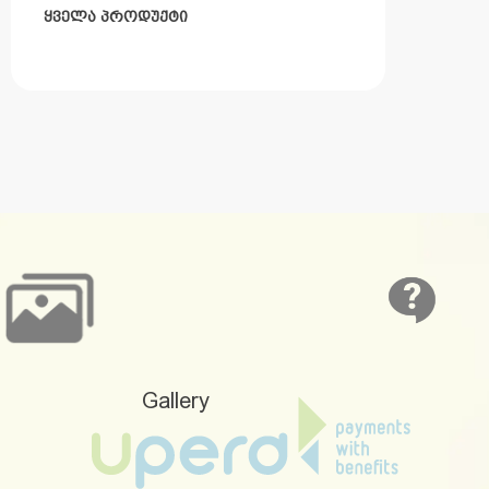
ᲧᲕᲔᲚᲐ ᲞᲠᲝᲓᲣᲥᲢᲘ
Gallery