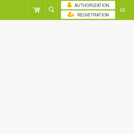
AUTHORIZATION
GE
REGISTRATION
ᲙᲚᲔᲑᲐᲓᲝᲑᲘᲗ
POINT
CUSTOMER
SORT
POINT
CUSTOMER