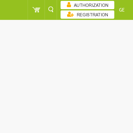
AUTHORIZATION
GE
REGISTRATION
ᲙᲚᲔᲑᲐᲓᲝᲑᲘᲗ
POINT
CUSTOMER
SORT
POINT
CUSTOMER