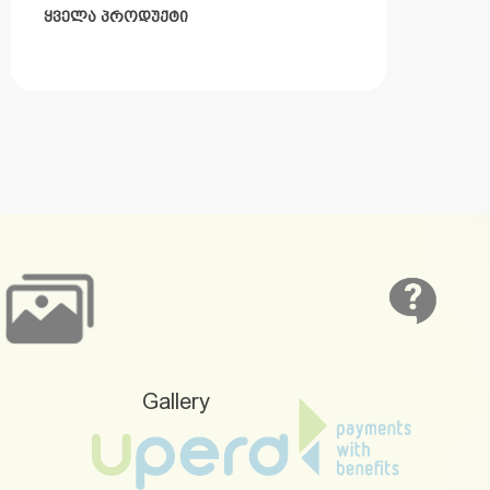
ᲧᲕᲔᲚᲐ ᲞᲠᲝᲓᲣᲥᲢᲘ
Gallery