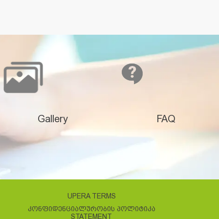
Gallery
FAQ
UPERA TERMS
ᲙᲝᲜᲤᲘᲓᲔᲜᲪᲘᲐᲚᲣᲠᲝᲑᲘᲡ ᲞᲝᲚᲘᲢᲘᲙᲐ
STATEMENT