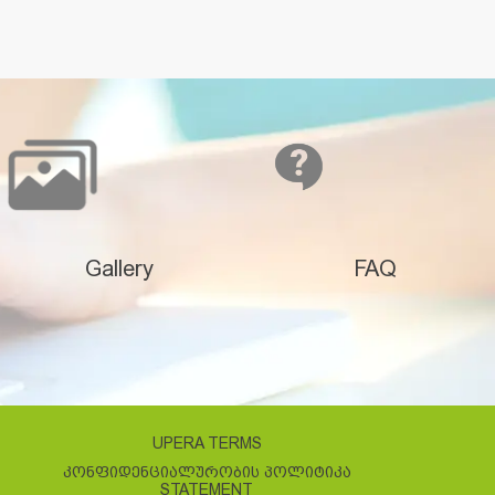
Gallery
FAQ
UPERA TERMS
ᲙᲝᲜᲤᲘᲓᲔᲜᲪᲘᲐᲚᲣᲠᲝᲑᲘᲡ ᲞᲝᲚᲘᲢᲘᲙᲐ
STATEMENT