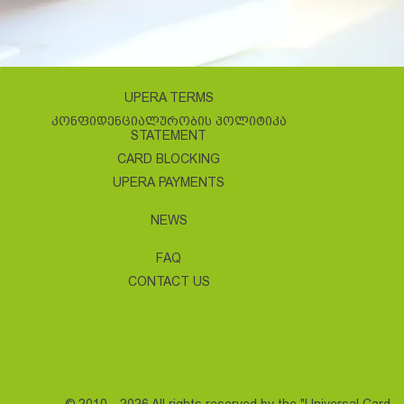
UPERA TERMS
ᲙᲝᲜᲤᲘᲓᲔᲜᲪᲘᲐᲚᲣᲠᲝᲑᲘᲡ ᲞᲝᲚᲘᲢᲘᲙᲐ
STATEMENT
CARD BLOCKING
UPERA PAYMENTS
NEWS
FAQ
CONTACT US