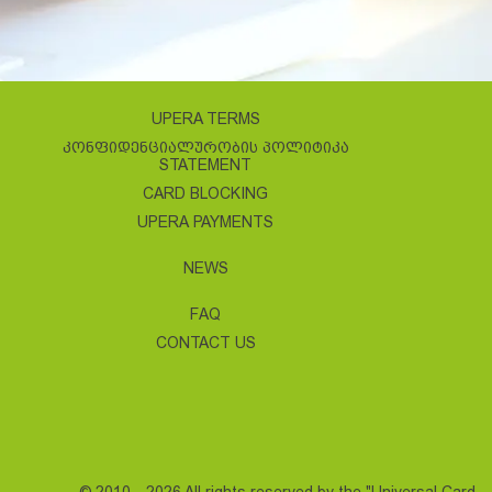
UPERA TERMS
ᲙᲝᲜᲤᲘᲓᲔᲜᲪᲘᲐᲚᲣᲠᲝᲑᲘᲡ ᲞᲝᲚᲘᲢᲘᲙᲐ
STATEMENT
CARD BLOCKING
UPERA PAYMENTS
NEWS
FAQ
CONTACT US