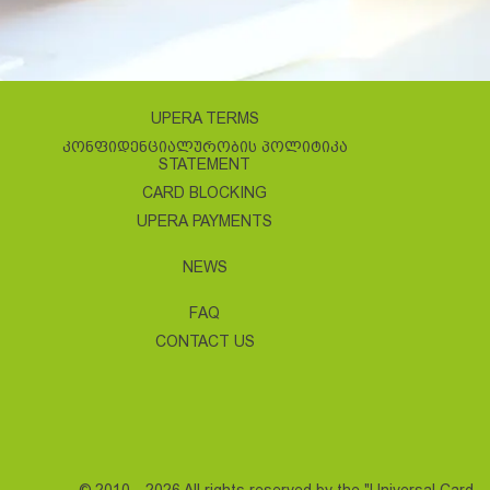
UPERA TERMS
ᲙᲝᲜᲤᲘᲓᲔᲜᲪᲘᲐᲚᲣᲠᲝᲑᲘᲡ ᲞᲝᲚᲘᲢᲘᲙᲐ
STATEMENT
CARD BLOCKING
UPERA PAYMENTS
NEWS
FAQ
CONTACT US