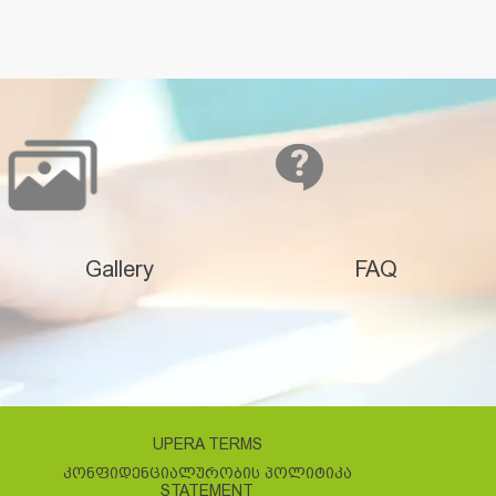
Gallery
FAQ
UPERA TERMS
ᲙᲝᲜᲤᲘᲓᲔᲜᲪᲘᲐᲚᲣᲠᲝᲑᲘᲡ ᲞᲝᲚᲘᲢᲘᲙᲐ
STATEMENT