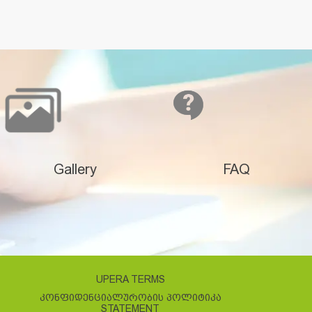
Gallery
FAQ
UPERA TERMS
ᲙᲝᲜᲤᲘᲓᲔᲜᲪᲘᲐᲚᲣᲠᲝᲑᲘᲡ ᲞᲝᲚᲘᲢᲘᲙᲐ
STATEMENT