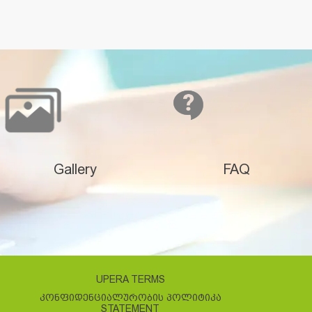
Gallery
FAQ
UPERA TERMS
ᲙᲝᲜᲤᲘᲓᲔᲜᲪᲘᲐᲚᲣᲠᲝᲑᲘᲡ ᲞᲝᲚᲘᲢᲘᲙᲐ
STATEMENT