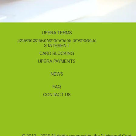
UPERA TERMS
ᲙᲝᲜᲤᲘᲓᲔᲜᲪᲘᲐᲚᲣᲠᲝᲑᲘᲡ ᲞᲝᲚᲘᲢᲘᲙᲐ
STATEMENT
CARD BLOCKING
UPERA PAYMENTS
NEWS
FAQ
CONTACT US